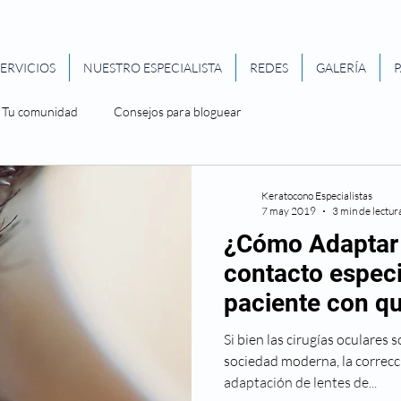
SERVICIOS
NUESTRO ESPECIALISTA
REDES
GALERÍA
P
Tu comunidad
Consejos para bloguear
Keratocono Especialistas
7 may 2019
3 min de lectur
¿Cómo Adaptar 
contacto especi
paciente con q
avanzado?
Si bien las cirugías oculares
sociedad moderna, la correc
adaptación de lentes de...