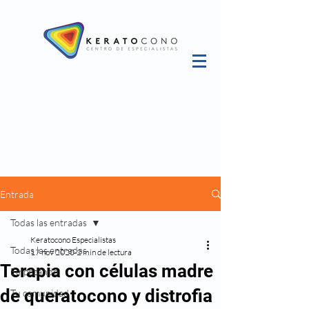
Entrada
Todas las entradas
Keratocono Especialistas
Todas las entradas
17 nov 2020
2 min de lectura
Terapia con células madre
Empezando
de queratocono y distrofia
Tu comunidad