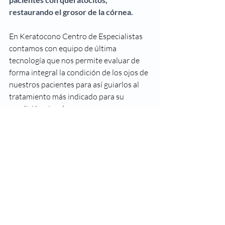
restaurando el grosor de la córnea.
En Keratocono Centro de Especialistas 
contamos con equipo de última 
tecnología que nos permite evaluar de 
forma integral la condición de los ojos de 
nuestros pacientes para así guiarlos al 
tratamiento más indicado para su 
condición visual.
Recuerda visitar al optómetra al menos 1 vez 
cada año para preservar la salud de tus ojos. 
Referencia: shorturl.at/bhNRZ